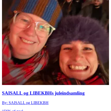
SAISALL og LIBEKBHs juleindsamling
By: SAISALL og LIBEKBH