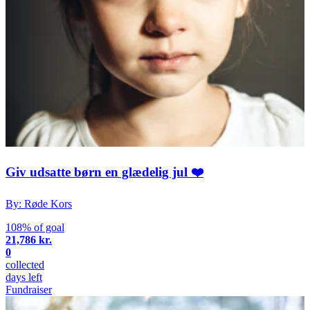
Giv udsatte børn en glædelig jul ❤️
By: Røde Kors
108% of goal
21,786 kr.
0
collected
days left
Fundraiser