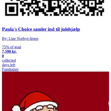
Paula's Choice samler ind til julehjælp
By: Line Norbye-Ipsen
75% of goal
7,590 kr.
0
collected
days left
Fundraiser