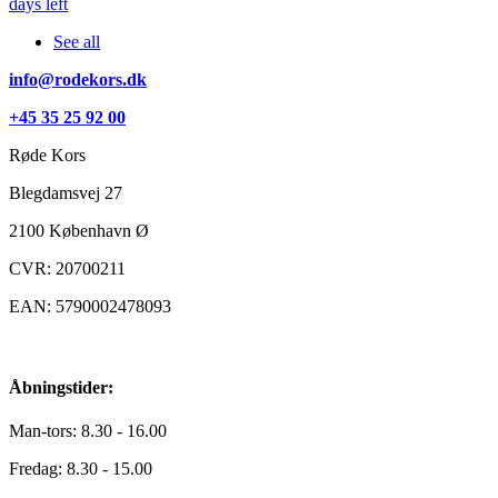
days left
See all
info@rodekors.dk
+45 35 25 92 00
Røde Kors
Blegdamsvej 27
2100
København Ø
CVR: 20700211
EAN: 5790002478093
Åbningstider:
Man-tors: 8.30 - 16.00
Fredag: 8.30 - 15.00