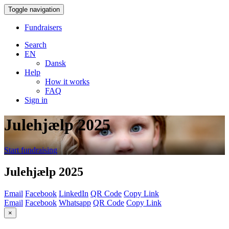
Toggle navigation
Fundraisers
Search
EN
Dansk
Help
How it works
FAQ
Sign in
Julehjælp 2025
Start fundraising
Julehjælp 2025
Email
Facebook
LinkedIn
QR Code
Copy Link
Email
Facebook
Whatsapp
QR Code
Copy Link
×