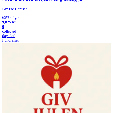
By: Fie Bentsen
65% of goal
9,825 kr.
0
collected
days left
Fundraiser