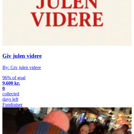
Giv julen videre
By: Giv julen videre
96% of goal
9,600 kr.
0
collected
days left
Fundraiser