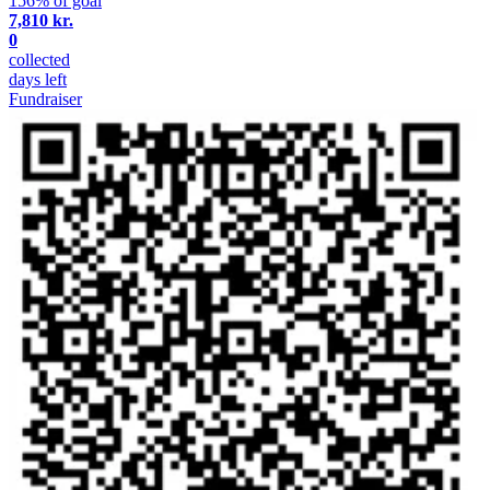
156% of goal
7,810 kr.
0
collected
days left
Fundraiser