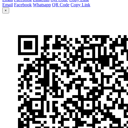
Email
Facebook
Whatsapp
QR Code
Copy Link
×