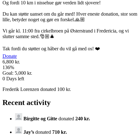
Og fordi 10 km i nissehue gør verden lidt sjovere!
Du kan støtte uanset om du går med! Hver eneste donation, stor som
lille, betyder noget og gør en forskel.🙏🏼
Vi går kl. 11:00 fra cirkelbroen på Østerstrand i Fredericia, og vi
slutter samme sted.🎅🏼🎄
Tak fordi du støtter og håber du vil gå med os! ❤️
Donate
6,800 kr.
136
%
Goal:
5,000 kr.
0
Days left
Frederik Lorenzen donated 100 kr.
Recent activity
Birgitte og Gitte
donated
240 kr.
Jay’s
donated
710 kr.