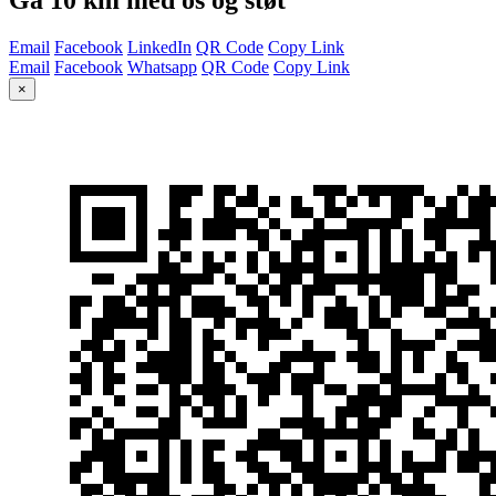
Email
Facebook
LinkedIn
QR Code
Copy Link
Email
Facebook
Whatsapp
QR Code
Copy Link
×