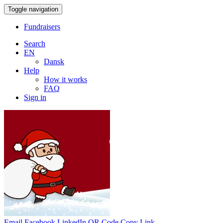
Toggle navigation
Fundraisers
Search
EN
Dansk
Help
How it works
FAQ
Sign in
Email
Facebook
LinkedIn
QR Code
Copy Link