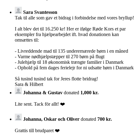
Sara Svantesson
Tak til alle som gav et bidrag i forbindelse med vores bryllup!
I alt blev det til 16.250 kr! Her er ifølge Røde Kors et par
eksempler fra hjælpearbejdet ift. hvad donationen kan
omsættes til:
- Livreddende mad til 135 underernærede børn i en måned
- Varme nødhjælpstæpper til 270 børn på flugt
- Julehjælp til 18 økonomisk trængte familier i Danmark
- Ophold på fem dages ferielejr for ni udsatte børn i Danmark
Så tusind tusind tak for Jeres flotte bridrag!
Sara & Hilbert
Johanna & Gustav
donated
1,000 kr.
Lite sent. Tack för allt! ❤️
Johanna, Oskar och Oliver
donated
700 kr.
Grattis till brudparet ❤️