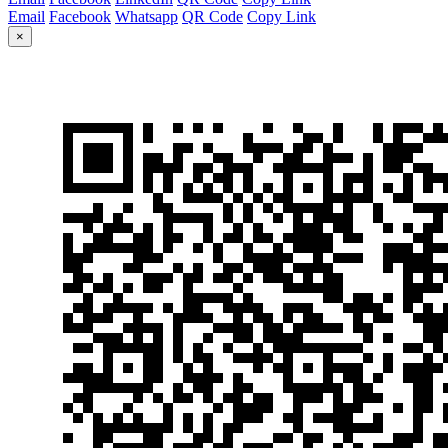
Email
Facebook
Whatsapp
QR Code
Copy Link
×