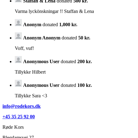
Staffan & Lena
donated
500 kr.
Varma lyckönskningar !! Staffan & Lena
Anonym
donated
1,000 kr.
Anonym Anonym
donated
50 kr.
Voff, vuf!
Anonymous User
donated
200 kr.
Tillykke Hilbert
Anonymous User
donated
100 kr.
Tillykke Sara <3
info@rodekors.dk
+45 35 25 92 00
Røde Kors
Blegdamsvej 27