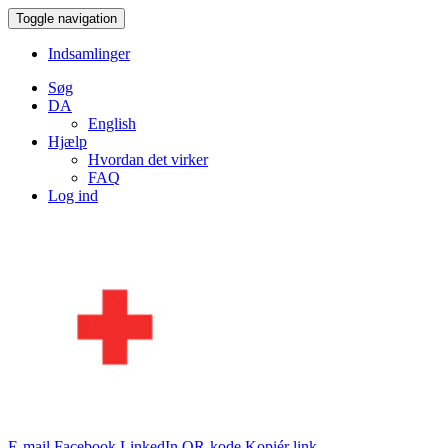
Toggle navigation
Indsamlinger
Søg
DA
English
Hjælp
Hvordan det virker
FAQ
Log ind
E-mail
Facebook
LinkedIn
QR-kode
Kopiér link