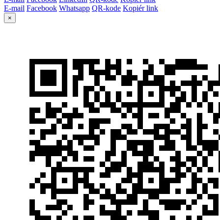
E-mail
Facebook
Whatsapp
QR-kode
Kopiér link
×