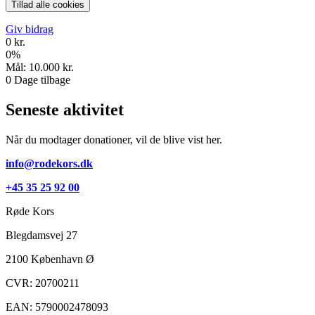
Tillad alle cookies
Giv bidrag
0 kr.
0
%
Mål:
10.000 kr.
0
Dage tilbage
Seneste aktivitet
Når du modtager donationer, vil de blive vist her.
info@rodekors.dk
+45 35 25 92 00
Røde Kors
Blegdamsvej 27
2100
København Ø
CVR: 20700211
EAN: 5790002478093