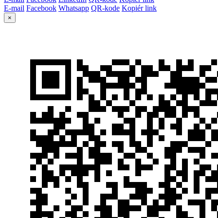
E-mail
Facebook
Whatsapp
QR-kode
Kopiér link
×