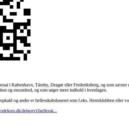
r bosat i København, Tårnby, Dragør eller Frederiksberg, og som savner 
ation og ensomhed, og som søger mere indhold i hverdagen.
dsopkald og andre er fællesskabsbaseret som f.eks. Herreklubben eller vo
rodekors.dk/detgorvi/faellessk...