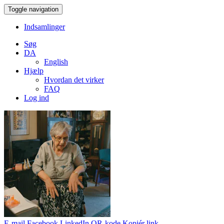
Toggle navigation
Indsamlinger
Søg
DA
English
Hjælp
Hvordan det virker
FAQ
Log ind
E-mail
Facebook
LinkedIn
QR-kode
Kopiér link