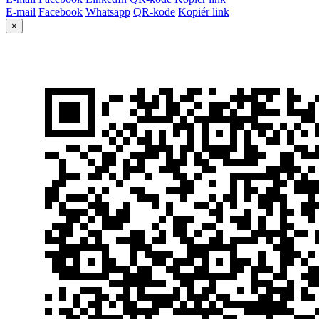
E-mail
Facebook
Whatsapp
QR-kode
Kopiér link
×