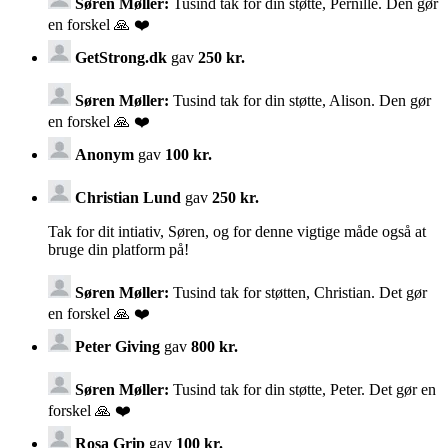
Søren Møller:
Tusind tak for din støtte, Pernille. Den gør
en forskel 🙏 ❤️
GetStrong.dk
gav
250 kr.
Søren Møller:
Tusind tak for din støtte, Alison. Den gør
en forskel 🙏 ❤️
Anonym
gav
100 kr.
Christian Lund
gav
250 kr.
Tak for dit intiativ, Søren, og for denne vigtige måde også at
bruge din platform på!
Søren Møller:
Tusind tak for støtten, Christian. Det gør
en forskel 🙏 ❤️
Peter Giving
gav
800 kr.
Søren Møller:
Tusind tak for din støtte, Peter. Det gør en
forskel 🙏 ❤️
Rosa Grip
gav
100 kr.