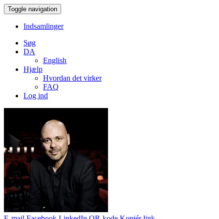
Toggle navigation
Indsamlinger
Søg
DA
English
Hjælp
Hvordan det virker
FAQ
Log ind
E-mail
Facebook
LinkedIn
QR-kode
Kopiér link