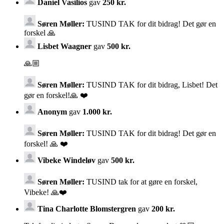
Daniel Vasilios
gav
250 kr.
Søren Møller:
TUSIND TAK for dit bidrag! Det gør en
forskel 🙏
Lisbet Waagner
gav
500 kr.
🙏🏼
Søren Møller:
TUSIND TAK for dit bidrag, Lisbet! Det
gør en forskel!🙏 ❤️
Anonym
gav
1.000 kr.
Søren Møller:
TUSIND TAK for dit bidrag! Det gør en
forskel! 🙏 ❤️
Vibeke Windeløv
gav
500 kr.
Søren Møller:
TUSIND tak for at gøre en forskel,
Vibeke! 🙏❤️
Tina Charlotte Blomstergren
gav
200 kr.