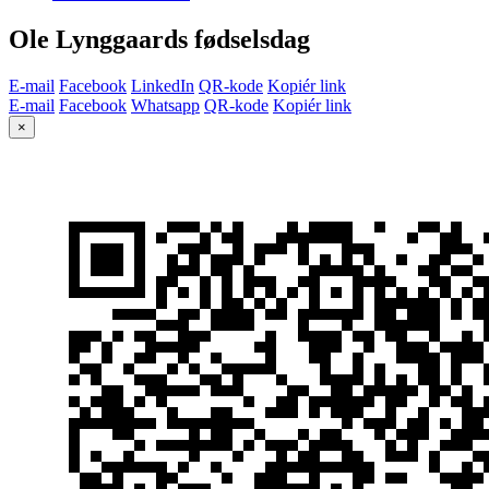
Ole Lynggaards fødselsdag
E-mail
Facebook
LinkedIn
QR-kode
Kopiér link
E-mail
Facebook
Whatsapp
QR-kode
Kopiér link
×