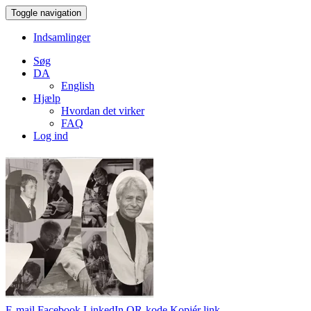
Toggle navigation
Indsamlinger
Søg
DA
English
Hjælp
Hvordan det virker
FAQ
Log ind
E-mail
Facebook
LinkedIn
QR-kode
Kopiér link