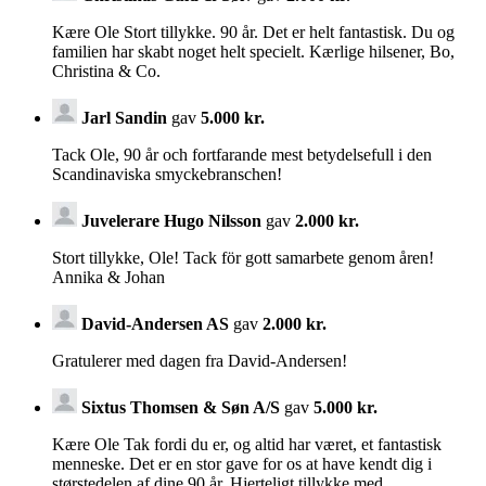
Kære Ole Stort tillykke. 90 år. Det er helt fantastisk. Du og
familien har skabt noget helt specielt. Kærlige hilsener, Bo,
Christina & Co.
Jarl Sandin
gav
5.000 kr.
Tack Ole, 90 år och fortfarande mest betydelsefull i den
Scandinaviska smyckebranschen!
Juvelerare Hugo Nilsson
gav
2.000 kr.
Stort tillykke, Ole! Tack för gott samarbete genom åren!
Annika & Johan
David-Andersen AS
gav
2.000 kr.
Gratulerer med dagen fra David-Andersen!
Sixtus Thomsen & Søn A/S
gav
5.000 kr.
Kære Ole Tak fordi du er, og altid har været, et fantastisk
menneske. Det er en stor gave for os at have kendt dig i
størstedelen af dine 90 år. Hjerteligt tillykke med