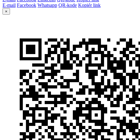
E-mail
Facebook
Whatsapp
QR-kode
Kopiér link
×