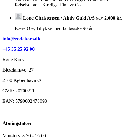
fødselsdagen. Kærligst Finn & Co.
Lone Christensen / Aktiv Guld A/S
gav
2.000 kr.
Kære Ole, Tillykke med fantasiske 90 år.
info@rodekors.dk
+45 35 25 92 00
Røde Kors
Blegdamsvej 27
2100
København Ø
CVR: 20700211
EAN: 5790002478093
Åbningstider:
Man-tors: 8.30 - 16.00