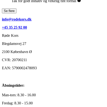
Tak for godt initiativ og virkelig fint formål ❤️
info@rodekors.dk
+45 35 25 92 00
Røde Kors
Blegdamsvej 27
2100
København Ø
CVR: 20700211
EAN: 5790002478093
Åbningstider:
Man-tors: 8.30 - 16.00
Fredag: 8.30 - 15.00