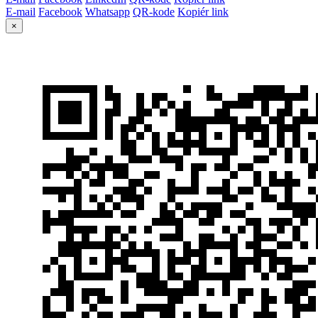
E-mail
Facebook
Whatsapp
QR-kode
Kopiér link
×