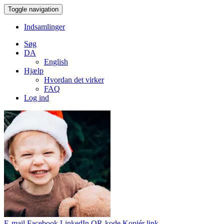
Toggle navigation
Indsamlinger
Søg
DA
English
Hjælp
Hvordan det virker
FAQ
Log ind
E-mail
Facebook
LinkedIn
QR-kode
Kopiér link