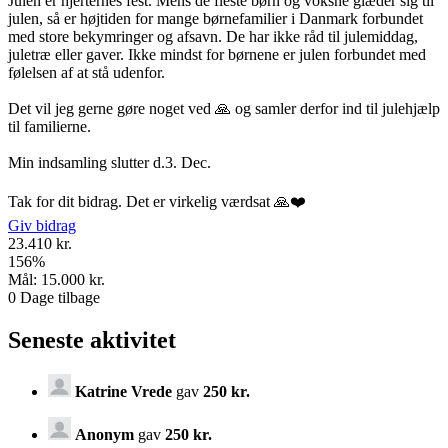
Julen er hjerternes fest. Mens de fleste børn og voksne glæder sig til
julen, så er højtiden for mange børnefamilier i Danmark forbundet
med store bekymringer og afsavn. De har ikke råd til julemiddag,
juletræ eller gaver. Ikke mindst for børnene er julen forbundet med
følelsen af at stå udenfor.
Det vil jeg gerne gøre noget ved 🙏 og samler derfor ind til julehjælp
til familierne.
Min indsamling slutter d.3. Dec.
Tak for dit bidrag. Det er virkelig værdsat 🙏❤️
Giv bidrag
23.410 kr.
156
%
Mål:
15.000 kr.
0
Dage tilbage
Seneste aktivitet
Katrine Vrede
gav
250 kr.
Anonym
gav
250 kr.