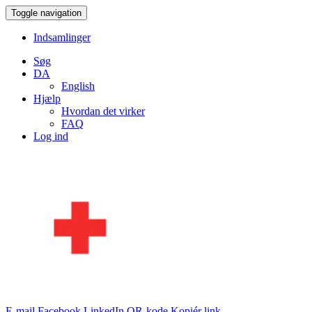
Toggle navigation
Indsamlinger
Søg
DA
English
Hjælp
Hvordan det virker
FAQ
Log ind
E-mail
Facebook
LinkedIn
QR-kode
Kopiér link