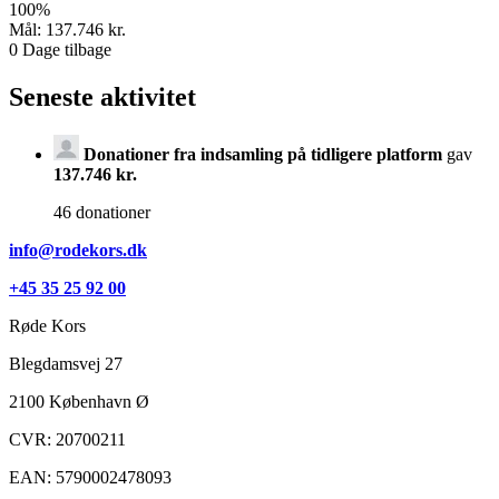
100
%
Mål:
137.746 kr.
0
Dage tilbage
Seneste aktivitet
Donationer fra indsamling på tidligere platform
gav
137.746 kr.
46 donationer
info@rodekors.dk
+45 35 25 92 00
Røde Kors
Blegdamsvej 27
2100
København Ø
CVR: 20700211
EAN: 5790002478093