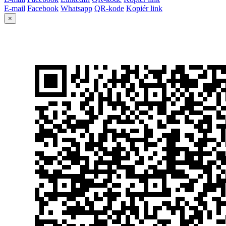
E-mail
Facebook
Whatsapp
QR-kode
Kopiér link
×