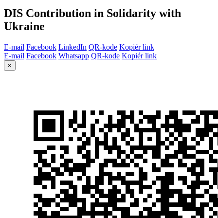
DIS Contribution in Solidarity with
Ukraine
E-mail
Facebook
LinkedIn
QR-kode
Kopiér link
E-mail
Facebook
Whatsapp
QR-kode
Kopiér link
×