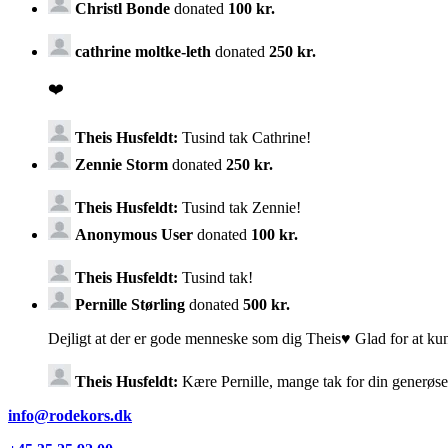
Christl Bonde
donated
100 kr.
cathrine moltke-leth
donated
250 kr.
❤️
Theis Husfeldt:
Tusind tak Cathrine!
Zennie Storm
donated
250 kr.
Theis Husfeldt:
Tusind tak Zennie!
Anonymous User
donated
100 kr.
Theis Husfeldt:
Tusind tak!
Pernille Størling
donated
500 kr.
Dejligt at der er gode menneske som dig Theis♥️ Glad for at ku
Theis Husfeldt:
Kære Pernille, mange tak for din generøse
info@rodekors.dk