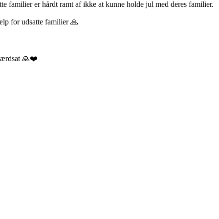
tte familier er hårdt ramt af ikke at kunne holde jul med deres familier.
ælp for udsatte familier 🙏
 værdsat 🙏❤️