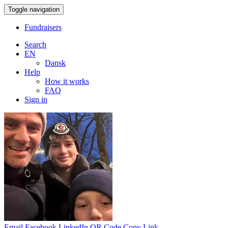
Toggle navigation
Fundraisers
Search
EN
Dansk
Help
How it works
FAQ
Sign in
Email
Facebook
LinkedIn
QR Code
Copy Link