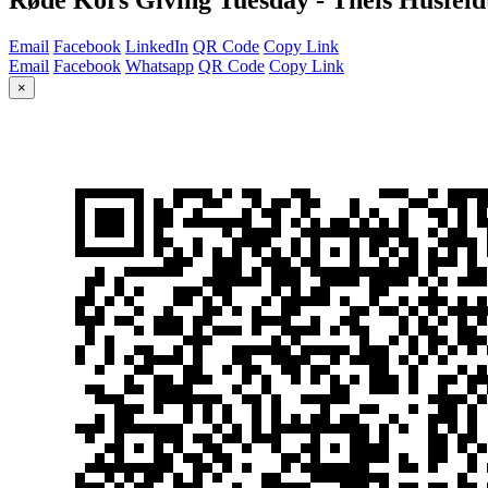
Email
Facebook
LinkedIn
QR Code
Copy Link
Email
Facebook
Whatsapp
QR Code
Copy Link
×