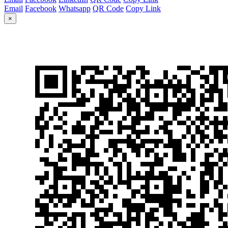
Email
Facebook
Whatsapp
QR Code
Copy Link
×