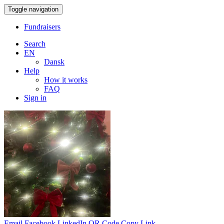
Toggle navigation
Fundraisers
Search
EN
Dansk
Help
How it works
FAQ
Sign in
Email
Facebook
LinkedIn
QR Code
Copy Link