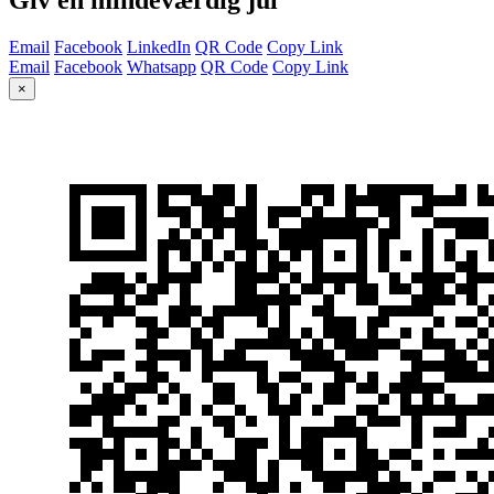
Email
Facebook
LinkedIn
QR Code
Copy Link
Email
Facebook
Whatsapp
QR Code
Copy Link
×