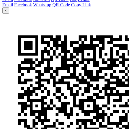
Email
Facebook
Whatsapp
QR Code
Copy Link
×