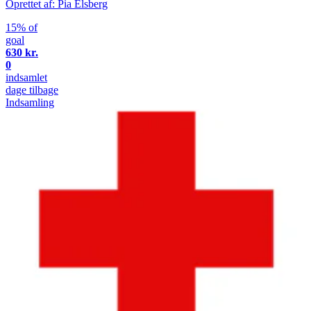
Oprettet af: Pia Elsberg
15% of
goal
630 kr.
0
indsamlet
dage tilbage
Indsamling