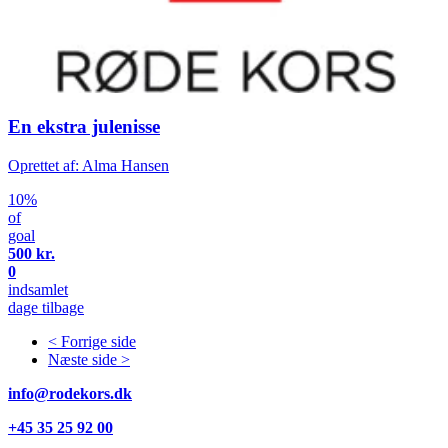
En ekstra julenisse
Oprettet af: Alma Hansen
10%
of
goal
500 kr.
0
indsamlet
dage tilbage
< Forrige side
Næste side >
info@rodekors.dk
+45 35 25 92 00