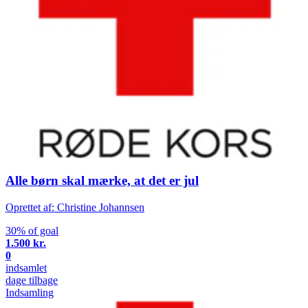
Alle børn skal mærke, at det er jul
Oprettet af: Christine Johannsen
30% of goal
1.500 kr.
0
indsamlet
dage tilbage
Indsamling