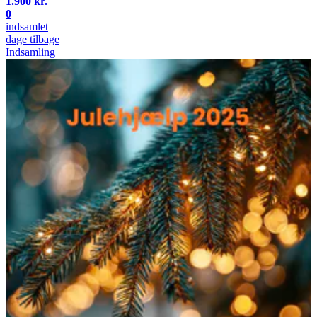
1.900 kr.
0
indsamlet
dage tilbage
Indsamling