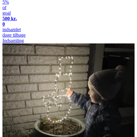
5%
of
goal
500 kr.
0
indsamlet
dage tilbage
Indsamling