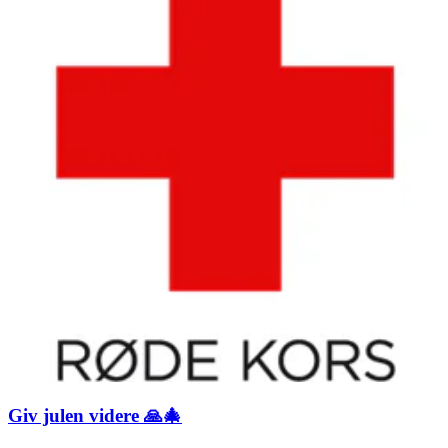
Giv julen videre 🙏🎄