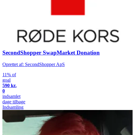
SecondShopper SwapMarket Donation
Oprettet af: SecondShopper ApS
11% of
goal
590 kr.
0
indsamlet
dage tilbage
Indsamling