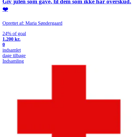
Giv julen som gave, til dem som ikke har overskud.
❤️
Oprettet af: Maria Søndergaard
24% of goal
1.200 kr.
0
indsamlet
dage tilbage
Indsamling