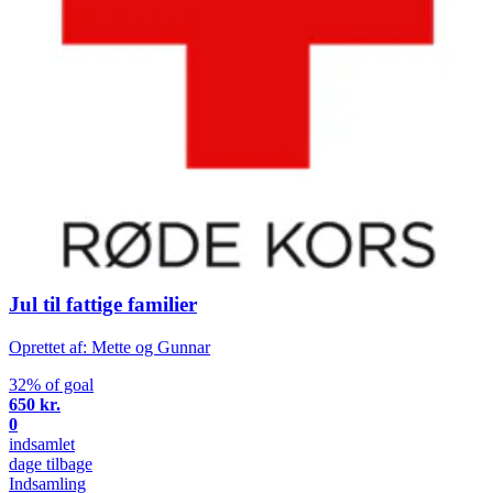
Jul til fattige familier
Oprettet af: Mette og Gunnar
32% of goal
650 kr.
0
indsamlet
dage tilbage
Indsamling