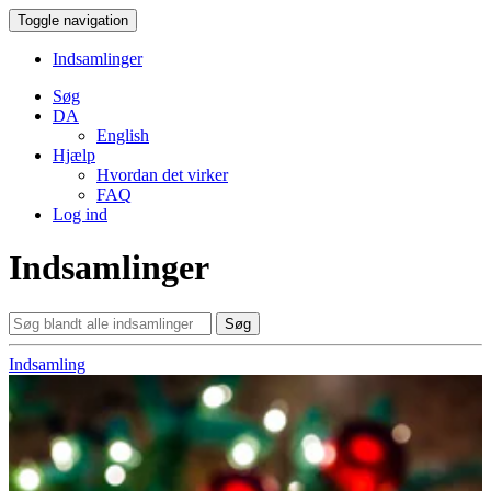
Toggle navigation
Indsamlinger
Søg
DA
English
Hjælp
Hvordan det virker
FAQ
Log ind
Indsamlinger
Søg
Indsamling