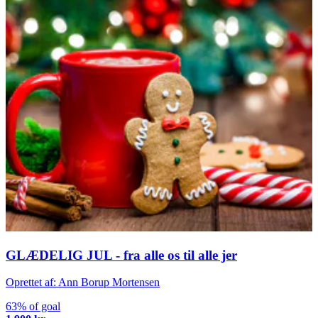
GLÆDELIG JUL - fra alle os til alle jer
Oprettet af: Ann Borup Mortensen
63% of goal