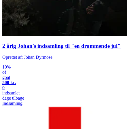
2 årig Johan's indsamling til "en drømmende jul"
Oprettet af: Johan Dyrmose
10%
of
goal
500 kr.
0
indsamlet
dage tilbage
Indsamling