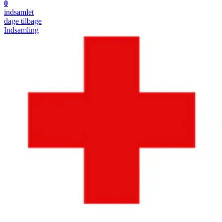
0
indsamlet
dage tilbage
Indsamling