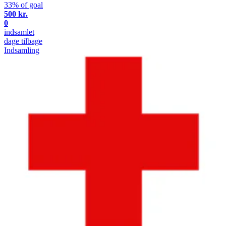
33% of goal
500 kr.
0
indsamlet
dage tilbage
Indsamling