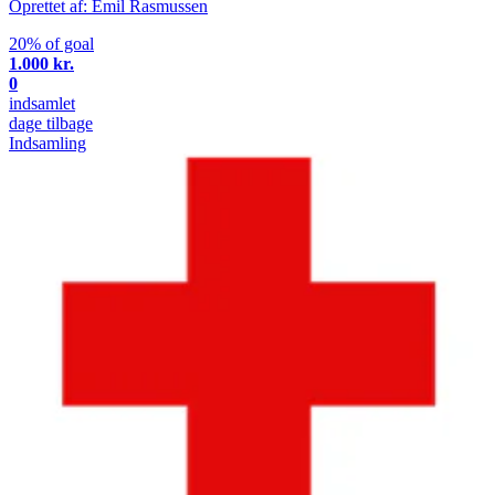
Oprettet af: Emil Rasmussen
20% of goal
1.000 kr.
0
indsamlet
dage tilbage
Indsamling