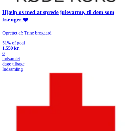
Hjælp os med at sprede julevarme, til dem som
trænger ❤️
Oprettet af: Trine brogaard
51% of goal
1.550 kr.
0
indsamlet
dage tilbage
Indsamling