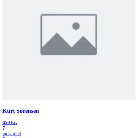
Kurt Sørensen
650 kr.
7
indsamlet