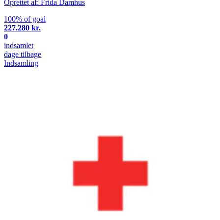
Oprettet af: Frida Damhus
100% of goal
227.280 kr.
0
indsamlet
dage tilbage
Indsamling