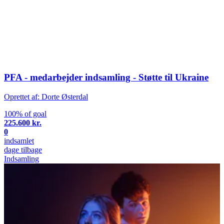
PFA - medarbejder indsamling - Støtte til Ukraine
Oprettet af: Dorte Østerdal
100% of goal
225.600 kr.
0
indsamlet
dage tilbage
Indsamling