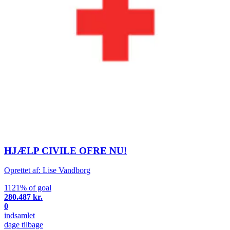
HJÆLP CIVILE OFRE NU!
Oprettet af: Lise Vandborg
1121% of goal
280.487 kr.
0
indsamlet
dage tilbage