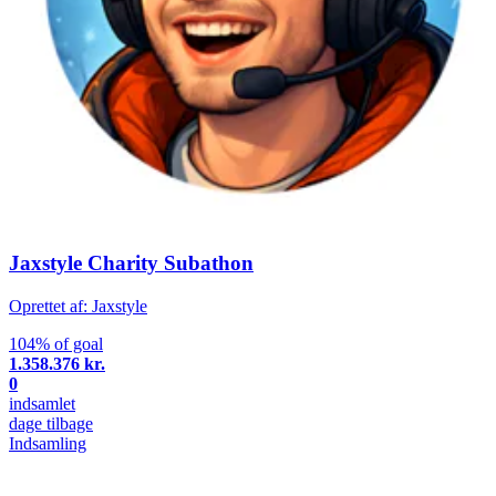
Jaxstyle Charity Subathon
Oprettet af: Jaxstyle
104% of goal
1.358.376 kr.
0
indsamlet
dage tilbage
Indsamling