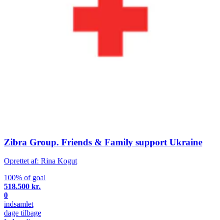
Zibra Group. Friends & Family support Ukraine
Oprettet af: Rina Kogut
100% of goal
518.500 kr.
0
indsamlet
dage tilbage