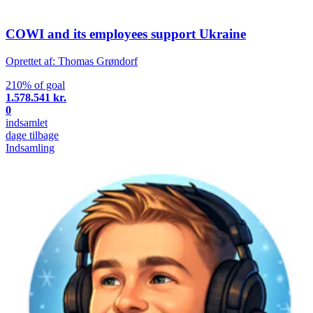
COWI and its employees support Ukraine
Oprettet af: Thomas Grøndorf
210% of goal
1.578.541 kr.
0
indsamlet
dage tilbage
Indsamling