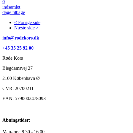
0
indsamlet
dage tilbage
< Forrige side
Næste side >
info@rodekors.dk
+45 35 25 92 00
Røde Kors
Blegdamsvej 27
2100
København Ø
CVR: 20700211
EAN: 5790002478093
Åbningstider:
Man-tors: 8.30 - 16.00