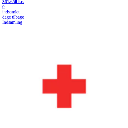
361.650 kr.
0
indsamlet
dage tilbage
Indsamling