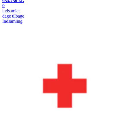
633.730 kr.
0
indsamlet
dage tilbage
Indsamling