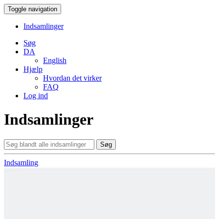
Toggle navigation
Indsamlinger
Søg
DA
English
Hjælp
Hvordan det virker
FAQ
Log ind
Indsamlinger
Søg
Indsamling