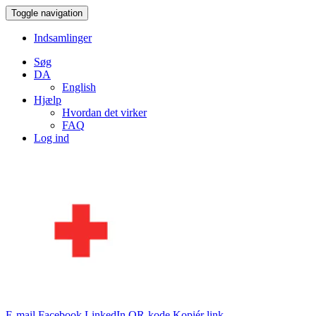
Toggle navigation
Indsamlinger
Søg
DA
English
Hjælp
Hvordan det virker
FAQ
Log ind
E-mail
Facebook
LinkedIn
QR-kode
Kopiér link