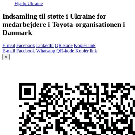
Hjælp Ukraine
Indsamling til støtte i Ukraine for
medarbejdere i Toyota-organisationen i
Danmark
E-mail
Facebook
LinkedIn
QR-kode
Kopiér link
E-mail
Facebook
Whatsapp
QR-kode
Kopiér link
×