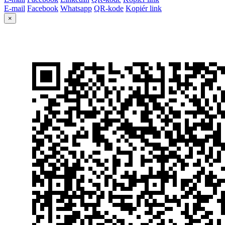
E-mail
Facebook
Whatsapp
QR-kode
Kopiér link
×