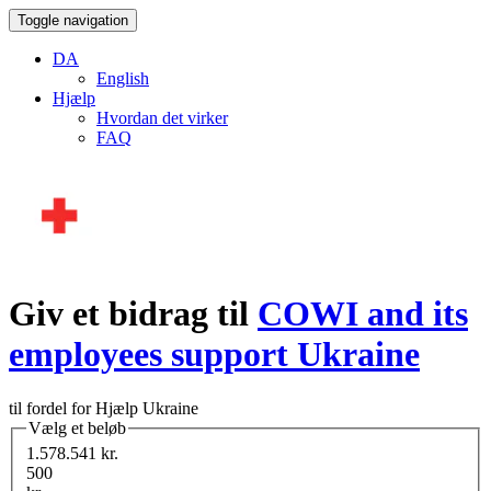
Toggle navigation
DA
English
Hjælp
Hvordan det virker
FAQ
Giv et bidrag til
COWI and its
employees support Ukraine
til fordel for Hjælp Ukraine
Vælg et beløb
1.578.541 kr.
500