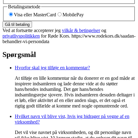
Betalingsmetode
Visa eller MasterCard
MobilePay
Gå til betaling
Ved at fortsætte accepterer jeg
vilkår & betingelser
og
privatlivspolitikken
for Røde Kors. https://www.rodekors.dk/saadan-
behandler-vi-persondata
Spørgsmål
Hvorfor skal jeg tilføje en kommentar?
At tilføje en lille kommentar når du donerer er en god måde at
inspirere indsamleren og lade denne vide at du støtter
hans/hendes indsamling. Det gør hans/hendes
indsamlingsrejse sjovere. Hvis indsamleren desuden deltager i
et løb, eller aktivitet af en eller anden slags, er det også et
rigtig godt tilfælde at komme med nogle opmuntrende ord.
Hvilket navn vil blive vist, hvis jeg bidrager på vegne af en
virksomhed?
Det vil vise navnet på virksomheden, og dit personlige navn
vil ikke blive vist. Vi kræver stadig, at du oplyser dit navn til