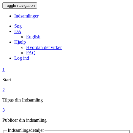
Toggle navigation
Indsamlinger
Søg
DA
English
Hjælp
Hvordan det virker
FAQ
Log ind
1
Start
2
Tilpas din Indsamling
3
Publicer din indsamling
Indsamlingsdetaljer